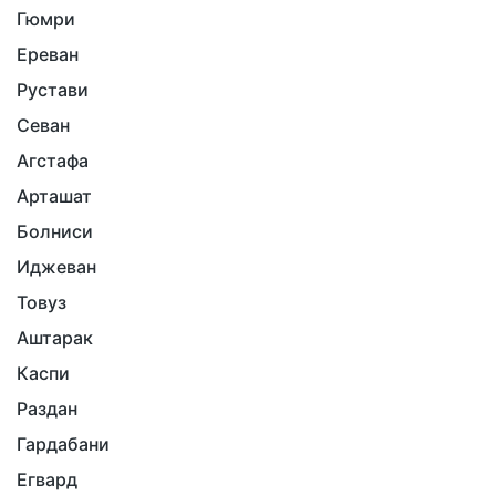
Гюмри
Ереван
Рустави
Севан
Агстафа
Арташат
Болниси
Иджеван
Товуз
Аштарак
Каспи
Раздан
Гардабани
Егвард