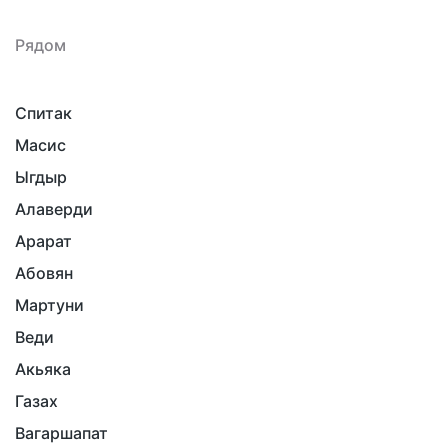
Рядом
Спитак
Масис
Ыгдыр
Алаверди
Арарат
Абовян
Мартуни
Веди
Акьяка
Газах
Вагаршапат