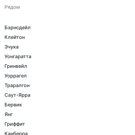
Рядом
Бэрнсдейл
Клейтон
Эчука
Уонгаратта
Гринвейл
Уоррагел
Траралгон
Саут-Ярра
Бервик
Янг
Гриффит
Канберра