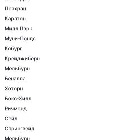
Прахран
Карлтон
Милл Парк
Муни-Пондс
Кобург
Крейджиберн
Мельбурн
Беналла
Хоторн
Бокс-Хилл
Ричмонд
Сейл
Спрингвейл
Мельбурн