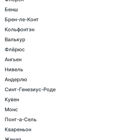
Бенш
Брен-ле-Конт
Кольфонтэн
Валькур
Флёрюс
Ангьен
Нивель
Андерлю
Синт-Генезиус-Роде
Кувен
Монс
Понт-а-Сель
Квареньон
Женап