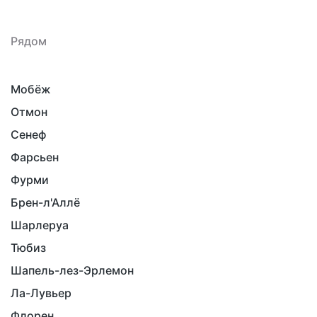
Рядом
Мобёж
Отмон
Сенеф
Фарсьен
Фурми
Брен-л'Аллё
Шарлеруа
Тюбиз
Шапель-лез-Эрлемон
Ла-Лувьер
Флорен