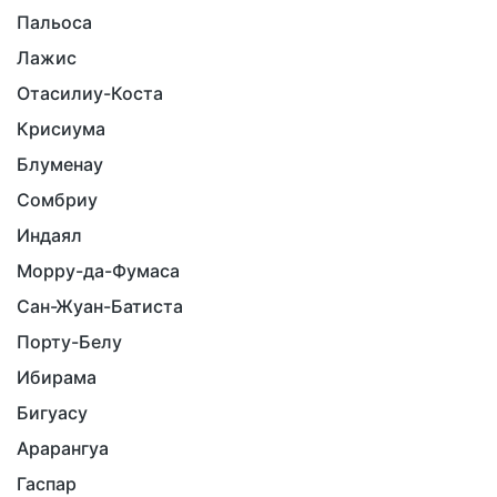
Пальоса
Лажис
Отасилиу-Коста
Крисиума
Блуменау
Сомбриу
Индаял
Морру-да-Фумаса
Сан-Жуан-Батиста
Порту-Белу
Ибирама
Бигуасу
Арарангуа
Гаспар