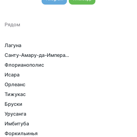
Рядом
Лагуна
Санту-Амару-да-Императрис
Флорианополис
Исара
Орлеанс
Тижукас
Бруски
Урусанга
Имбитуба
Форкильинья