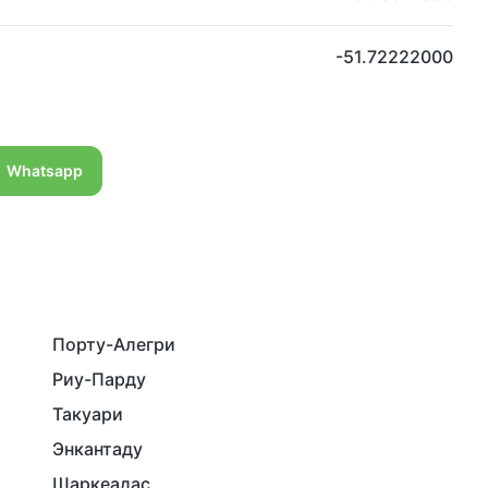
-51.72222000
Whatsapp
Порту-Алегри
Риу-Парду
Такуари
Энкантаду
Шаркеадас