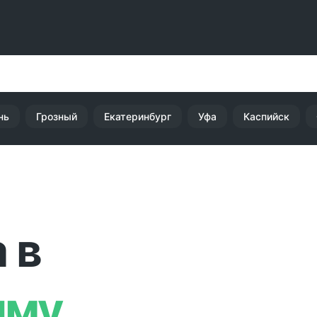
нь
Грозный
Екатеринбург
Уфа
Каспийск
 в
иму