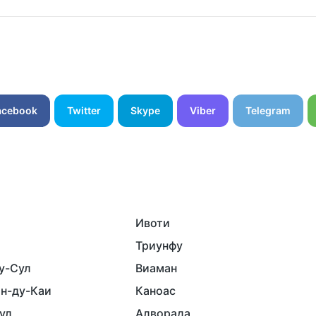
acebook
Twitter
Skype
Viber
Telegram
Ивоти
Триунфу
у-Сул
Виаман
н-ду-Каи
Каноас
ул
Алворада