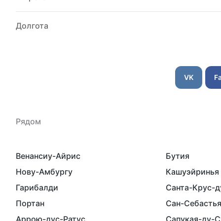
Долгота
VK
F
Рядом
Венансиу-Айрис
Бутия
Нову-Амбургу
Кашуэйринья
Гарибалди
Санта-Крус-д
Портан
Сан-Себастья
Аррою-дус-Ратус
Сапукая-ду-С