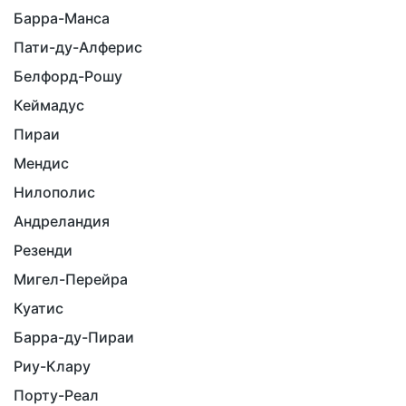
Барра-Манса
Пати-ду-Алферис
Белфорд-Рошу
Кеймадус
Пираи
Мендис
Нилополис
Андреландия
Резенди
Мигел-Перейра
Куатис
Барра-ду-Пираи
Риу-Клару
Порту-Реал