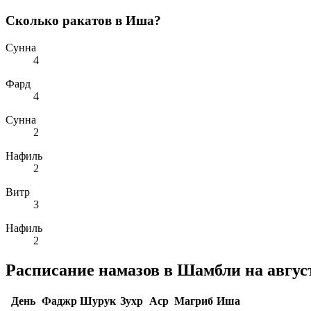
Сколько ракатов в Иша?
Сунна
4
Фард
4
Сунна
2
Нафиль
2
Витр
3
Нафиль
2
Расписание намазов в Шамбли на август
День
Фаджр
Шурук
Зухр
Аср
Магриб
Иша