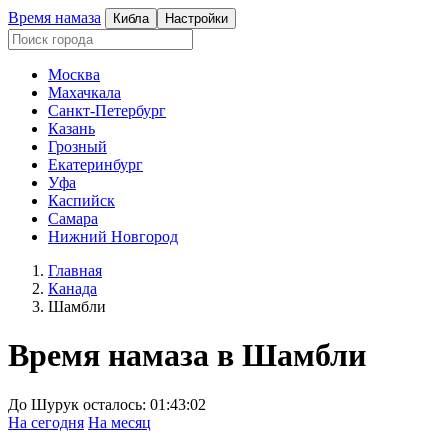
Время намаза
Кибла
Настройки
Москва
Махачкала
Санкт-Петербург
Казань
Грозный
Екатеринбург
Уфа
Каспийск
Самара
Нижний Новгород
Главная
Канада
Шамбли
Время намаза в
Шамбли
До Шурук осталось:
01:43:02
На сегодня
На месяц