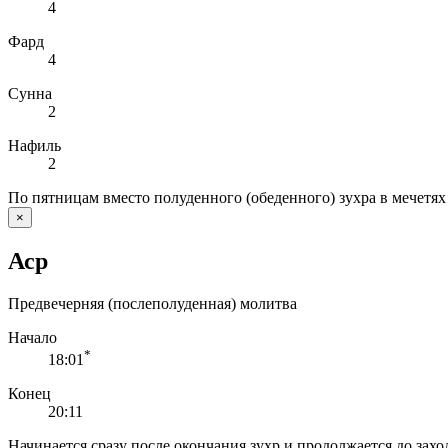
4
Фард
4
Сунна
2
Нафиль
2
По пятницам вместо полуденного (обеденного) зухра в мечетях
×
Аср
Предвечерняя (послеполуденная) молитва
Начало
*
18:01
Конец
20:11
Начинается сразу после окончания зухр и продолжается до заход