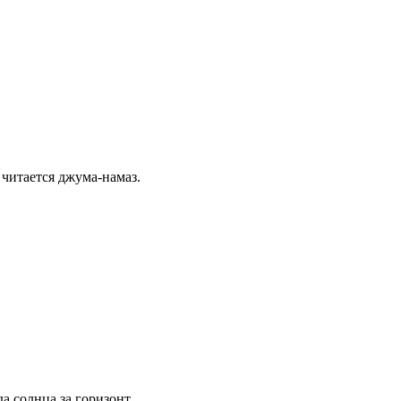
 читается джума-намаз.
а солнца за горизонт.