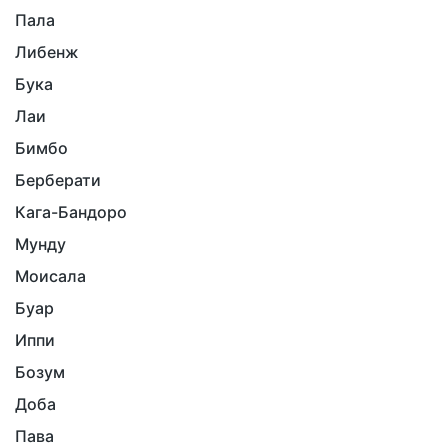
Пала
Либенж
Бука
Лаи
Бимбо
Берберати
Кага-Бандоро
Мунду
Моисала
Буар
Иппи
Бозум
Доба
Пава