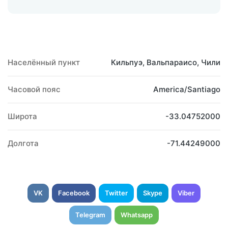
Населённый пункт
Кильпуэ, Вальпараисо, Чили
Часовой пояс
America/Santiago
Широта
-33.04752000
Долгота
-71.44249000
VK
Facebook
Twitter
Skype
Viber
Telegram
Whatsapp