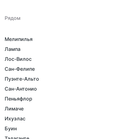
Рядом
Мелипилья
Лампа
Лос-Вилос
Сан-Фелипе
Пуэнте-Альто
Сан-Антонио
Пеньяфлор
Лимаче
Ихуэлас
Буин
Талаганте