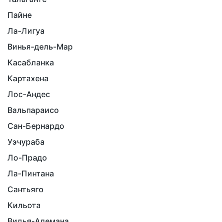
Пайне
Ла-Лигуа
Винья-дель-Мар
Касабланка
Картахена
Лос-Андес
Вальпараисо
Сан-Бернардо
Уэчураба
Ло-Прадо
Ла-Пинтана
Сантьяго
Кильота
Вилья-Алемана