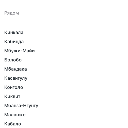
Рядом
Кинкала
Кабинда
Мбужи-Майи
Болобо
Мбандака
Касангулу
Конголо
Киквит
Мбанза-Нгунгу
Маланже
Кабало