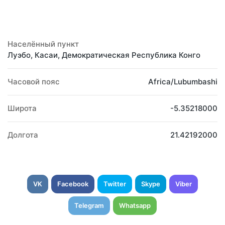
Населённый пункт
Луэбо, Касаи, Демократическая Республика Конго
Часовой пояс
Africa/Lubumbashi
Широта
-5.35218000
Долгота
21.42192000
VK
Facebook
Twitter
Skype
Viber
Telegram
Whatsapp