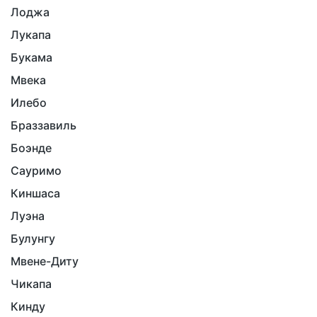
Лоджа
Лукапа
Букама
Мвека
Илебо
Браззавиль
Боэнде
Сауримо
Киншаса
Луэна
Булунгу
Мвене-Диту
Чикапа
Кинду