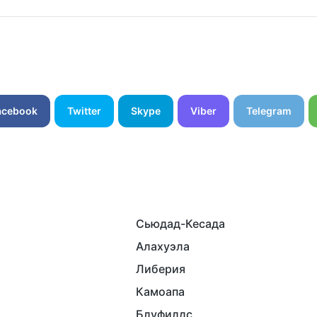
acebook
Twitter
Skype
Viber
Telegram
Сьюдад-Кесада
Алахуэла
Либерия
Камоапа
Блуфилдс