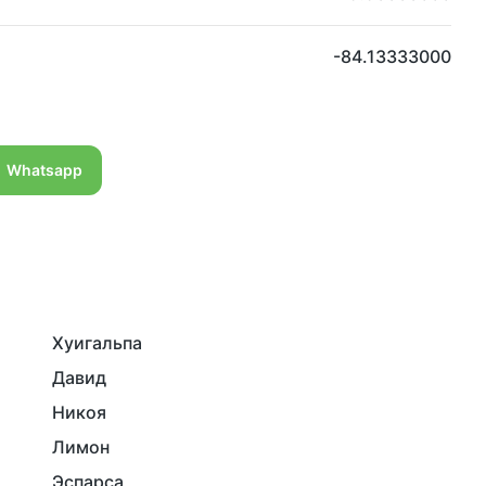
-84.13333000
Whatsapp
Хуигальпа
Давид
Никоя
Лимон
Эспарса