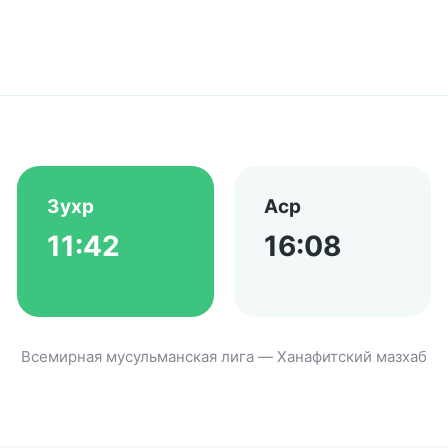
Зухр
Аср
11:42
16:08
Всемирная мусульманская лига — Ханафитский мазхаб