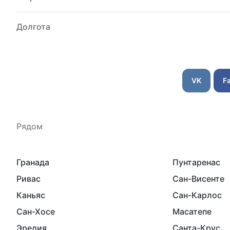
Долгота
VK
F
Рядом
Гранада
Пунтаренас
Ривас
Сан-Висенте
Каньяс
Сан-Карлос
Сан-Хосе
Масатепе
Эредия
Санта-Крус