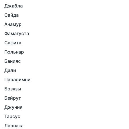
Джабла
Сайда
Анамур
Фамагуста
Сафита
Гюльнар
Банияс
Дали
Паралимни
Бозязы
Бейрут
Джуния
Тарсус
Ларнака