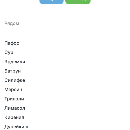
Рядом
Пафос
Сур
Эрдемли
Батрун
Силифке
Мерсин
Триполи
Лимасол
Кирения
Дурейкиш