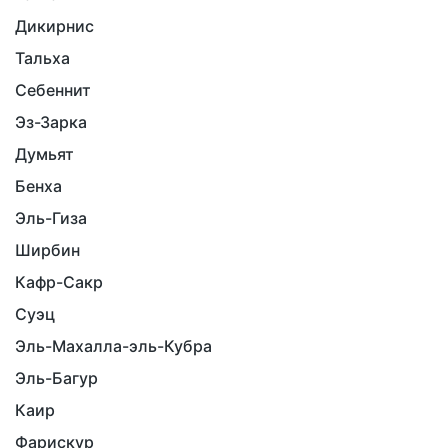
Дикирнис
Тальха
Себеннит
Эз-Зарка
Думьят
Бенха
Эль-Гиза
Ширбин
Кафр-Сакр
Суэц
Эль-Махалла-эль-Кубра
Эль-Багур
Каир
Фарискур