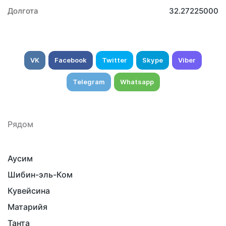
Долгота
32.27225000
VK
Facebook
Twitter
Skype
Viber
Telegram
Whatsapp
Рядом
Аусим
Шибин-эль-Ком
Кувейсина
Матарийя
Танта