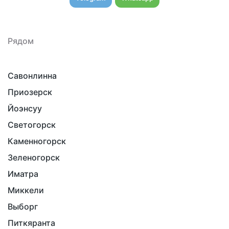
Рядом
Савонлинна
Приозерск
Йоэнсуу
Светогорск
Каменногорск
Зеленогорск
Иматра
Миккели
Выборг
Питкяранта