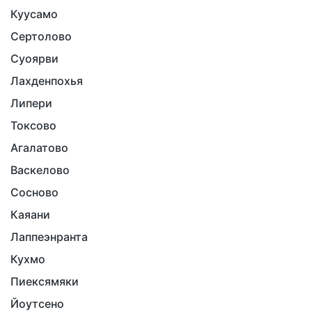
Куусамо
Сертолово
Суоярви
Лахденпохья
Липери
Токсово
Агалатово
Васкелово
Сосново
Каяани
Лаппеэнранта
Кухмо
Пиексямяки
Йоутсено