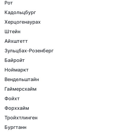
Рот
Кадольцбург
Херцогенаурах
Штейн
Айхштетт
Зульцбах-Розенберг
Байройт
Ноймаркт
Вендельштайн
Гаймерсхайм
Фойхт
Форххайм
Тройхтлинген
Бургтанн