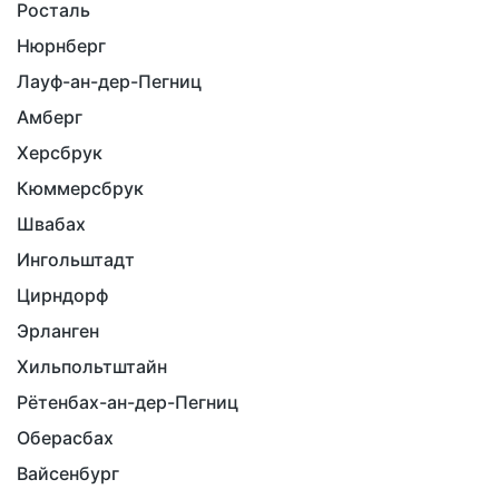
Росталь
Нюрнберг
Лауф-ан-дер-Пегниц
Амберг
Херсбрук
Кюммерсбрук
Швабах
Ингольштадт
Цирндорф
Эрланген
Хильпольтштайн
Рётенбах-ан-дер-Пегниц
Оберасбах
Вайсенбург