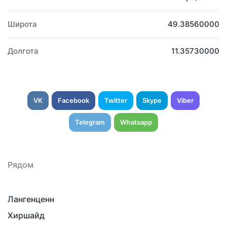
Широта
49.38560000
Долгота
11.35730000
VK
Facebook
Twitter
Skype
Viber
Telegram
Whatsapp
Рядом
Лангенценн
Хиршайд