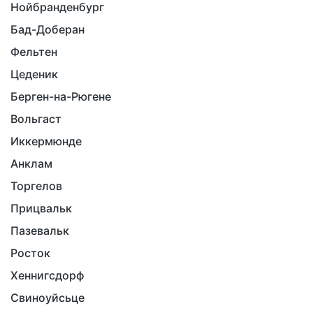
Нойбранденбург
Бад-Доберан
Фельтен
Цеденик
Берген-на-Рюгене
Вольгаст
Иккермюнде
Анклам
Торгелов
Прицвальк
Пазевальк
Росток
Хеннигсдорф
Свиноуйсьце