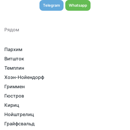
Telegram
Whatsapp
Рядом
Пархим
Витшток
Темплин
Хоэн-Нойендорф
Гриммен
Гюстров
Кириц
Нойштрелиц
Грайфсвальд