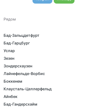
Рядом
Бад-Зальцдетфурт
Бад-Гарцбург
Услар
Зезен
Зондерсхаузен
Лайнефельде-Ворбис
Боккенем
Клаусталь-Целлерфельд
Айнбек
Бад-Гандерсхайм