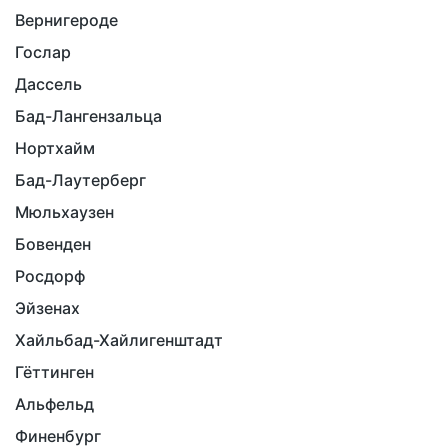
Вернигероде
Гослар
Дассель
Бад-Лангензальца
Нортхайм
Бад-Лаутерберг
Мюльхаузен
Бовенден
Росдорф
Эйзенах
Хайльбад-Хайлигенштадт
Гёттинген
Альфельд
Финенбург