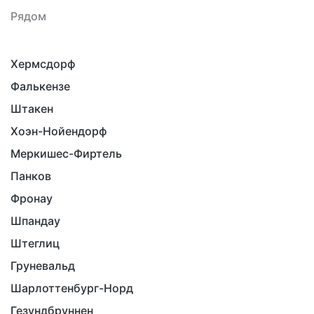
Рядом
Хермсдорф
Фалькензе
Штакен
Хоэн-Нойендорф
Меркишес-Фиртель
Панков
Фронау
Шпандау
Штеглиц
Груневальд
Шарлоттенбург-Норд
Гезундбруннен