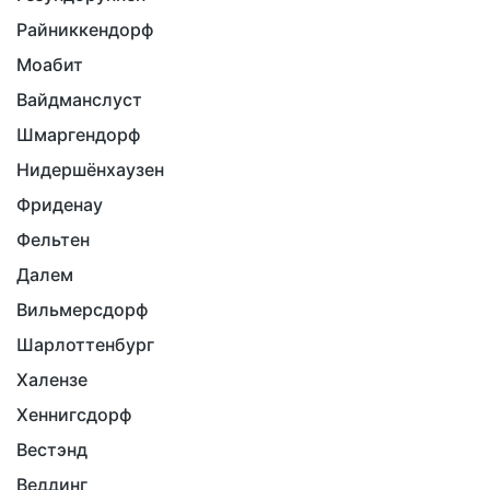
Райниккендорф
Моабит
Вайдманслуст
Шмаргендорф
Нидершёнхаузен
Фриденау
Фельтен
Далем
Вильмерсдорф
Шарлоттенбург
Халензе
Хеннигсдорф
Вестэнд
Веддинг