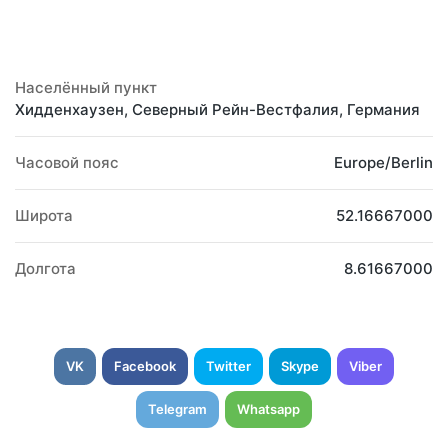
Населённый пункт
Хидденхаузен, Северный Рейн-Вестфалия, Германия
Часовой пояс
Europe/Berlin
Широта
52.16667000
Долгота
8.61667000
VK
Facebook
Twitter
Skype
Viber
Telegram
Whatsapp