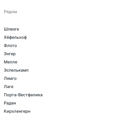
Рядом
Шпенге
Хёфельхоф
Флото
Энгер
Мелле
Эспелькамп
Лемго
Лаге
Порта-Вестфалика
Раден
Кирхленгерн