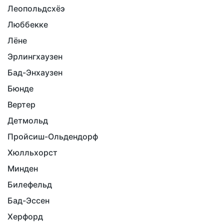
Леопольдсхёэ
Люббекке
Лёне
Эрлингхаузен
Бад-Энхаузен
Бюнде
Вертер
Детмольд
Пройсиш-Ольдендорф
Хюлльхорст
Минден
Билефельд
Бад-Эссен
Херфорд