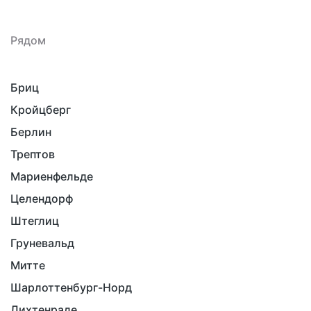
Рядом
Бриц
Кройцберг
Берлин
Трептов
Мариенфельде
Целендорф
Штеглиц
Груневальд
Митте
Шарлоттенбург-Норд
Лихтенраде