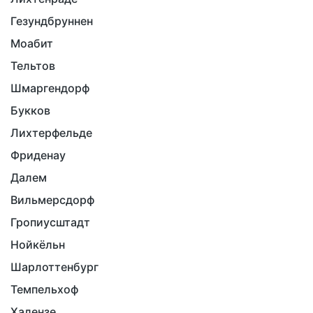
Гезундбруннен
Моабит
Тельтов
Шмаргендорф
Букков
Лихтерфельде
Фриденау
Далем
Вильмерсдорф
Гропиусштадт
Нойкёльн
Шарлоттенбург
Темпельхоф
Халензе