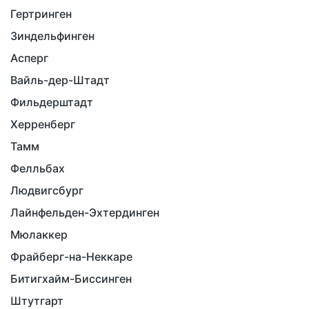
Гертринген
Зиндельфинген
Асперг
Вайль-дер-Штадт
Фильдерштадт
Херренберг
Тамм
Фелльбах
Людвигсбург
Лайнфельден-Эхтердинген
Мюлаккер
Фрайберг-на-Неккаре
Битигхайм-Биссинген
Штутгарт