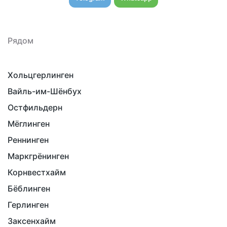
Рядом
Хольцгерлинген
Вайль-им-Шёнбух
Остфильдерн
Мёглинген
Реннинген
Маркгрёнинген
Корнвестхайм
Бёблинген
Герлинген
Заксенхайм