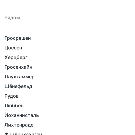
Рядом
Гросрешен
Цоссен
Херцберг
Гросенхайн
Лауххаммер
Шёнефельд
Рудов
Люббен
Йоханнисталь
Лихтенраде
Фридрихсхаген