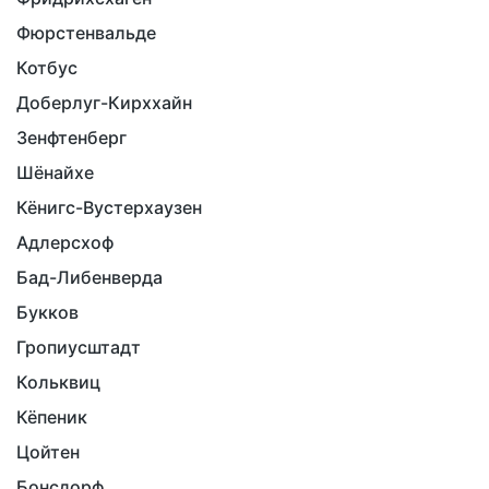
Фюрстенвальде
Котбус
Доберлуг-Кирххайн
Зенфтенберг
Шёнайхе
Кёнигс-Вустерхаузен
Адлерсхоф
Бад-Либенверда
Букков
Гропиусштадт
Кольквиц
Кёпеник
Цойтен
Бонсдорф