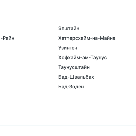
Эпштайн
м-Райн
Хаттерсхайм-на-Майне
Узинген
Хофхайм-ам-Таунус
Таунусштайн
Бад-Швальбах
Бад-Зоден