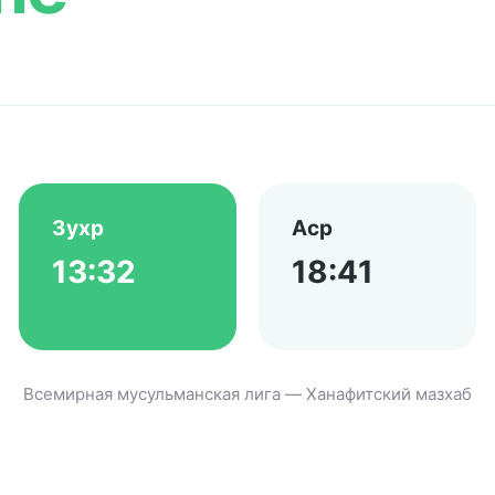
Зухр
Аср
13:32
18:41
Всемирная мусульманская лига — Ханафитский мазхаб