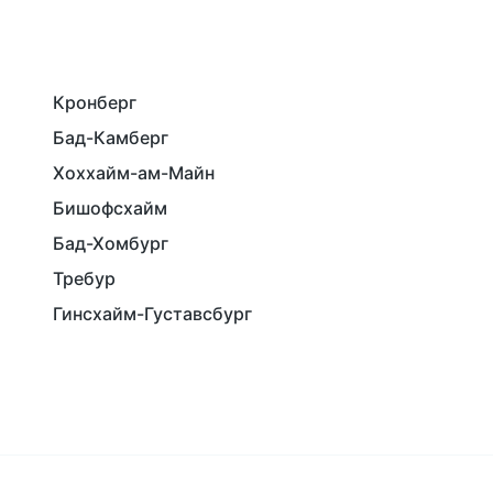
Кронберг
Бад-Камберг
Хоххайм-ам-Майн
Бишофсхайм
Бад-Хомбург
Требур
Гинсхайм-Густавсбург