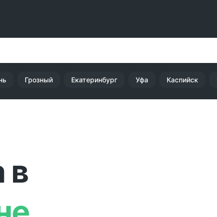
нь
Грозный
Екатеринбург
Уфа
Каспийск
 в
не