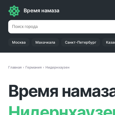
Время намаза
Москва
Махачкала
Санкт-Петербург
Каза
Главная
Германия
Нидернхаузен
Время намаза
Нидернхаузе