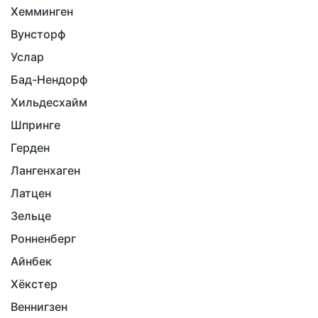
Хемминген
Вунсторф
Услар
Бад-Нендорф
Хильдесхайм
Шпринге
Герден
Лангенхаген
Латцен
Зельце
Ронненберг
Айнбек
Хёкстер
Веннигзен