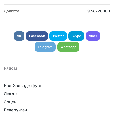
Долгота
9.58720000
VK
Facebook
Twitter
Skype
Viber
Telegram
Whatsapp
Рядом
Бад-Зальцдетфурт
Люгде
Эрцен
Беверунген