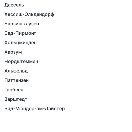
Дассель
Хессиш-Ольдендорф
Барзингхаузен
Бад-Пирмонт
Хольцминден
Харзум
Нордштеммен
Альфельд
Паттензен
Гарбсен
Зарштедт
Бад-Мюндер-ам-Дайстер