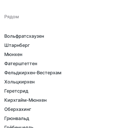
Рядом
Вольфратсхаузен
Штарнберг
Мюнхен
Фатерштеттен
Фельдкирхен-Вестерхам
Хольцкирхен
Геретсрид
Кирхгайм-Мюнхен
Оберхахинг
Грюнвальд
Грёбенцелль