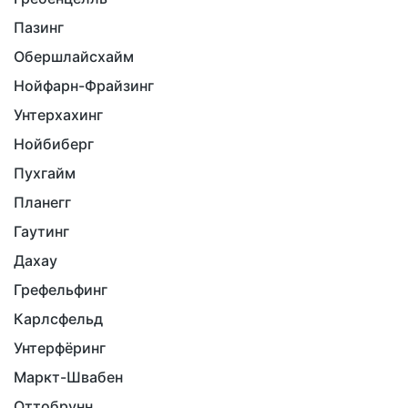
Пазинг
Обершлайсхайм
Нойфарн-Фрайзинг
Унтерхахинг
Нойбиберг
Пухгайм
Планегг
Гаутинг
Дахау
Грефельфинг
Карлсфельд
Унтерфёринг
Маркт-Швабен
Оттобрунн