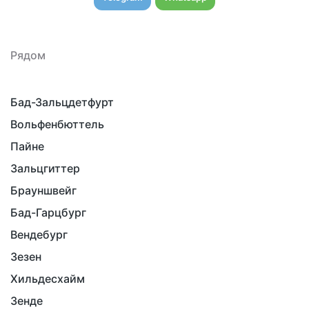
Рядом
Бад-Зальцдетфурт
Вольфенбюттель
Пайне
Зальцгиттер
Брауншвейг
Бад-Гарцбург
Вендебург
Зезен
Хильдесхайм
Зенде