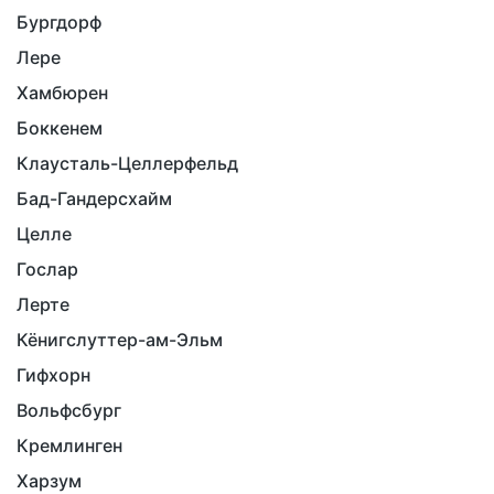
Бургдорф
Лере
Хамбюрен
Боккенем
Клаусталь-Целлерфельд
Бад-Гандерсхайм
Целле
Гослар
Лерте
Кёнигслуттер-ам-Эльм
Гифхорн
Вольфсбург
Кремлинген
Харзум