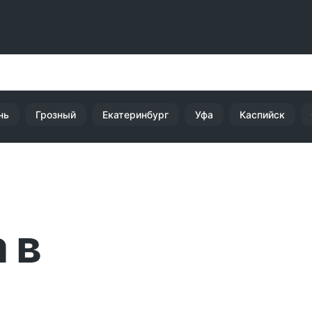
нь
Грозный
Екатеринбург
Уфа
Каспийск
 в