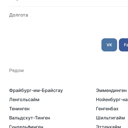
Долгота
VK
F
Рядом
Фрайбург-им-Брайсгау
Эммендинген
Ленгольсайм
Нойенбург-на
Тенинген
Генгенбах
Вальдсхут-Тинген
Шильтигайм
Гундельфинген
Эттенхайм