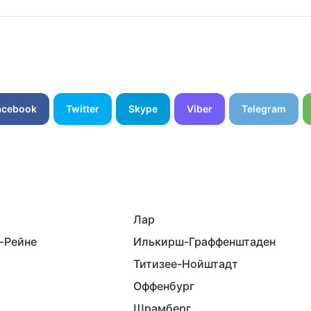
acebook
Twitter
Skype
Viber
Telegram
Лар
-Рейне
Илькирш-Граффенштаден
Титизее-Нойштадт
Оффенбург
Шрамберг