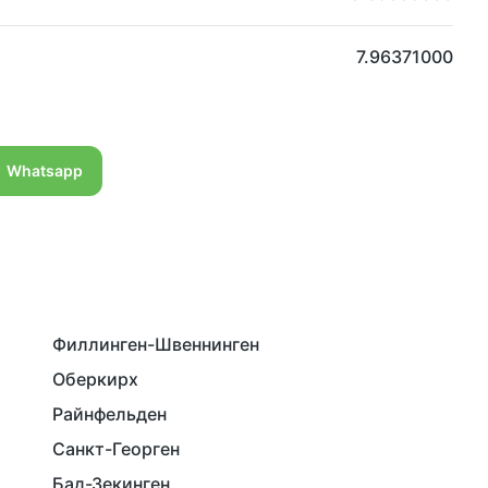
7.96371000
Whatsapp
Филлинген-Швеннинген
Оберкирх
Райнфельден
Санкт-Георген
Бад-Зекинген