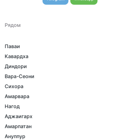
Рядом
Паваи
Кавардха
Диндори
Вара-Сеони
Сихора
Амарвара
Нагод
Аджаигарх
Амарпатан
Ануппур