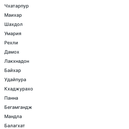
Чхатарпур
Маихар
Шахдол
Умария
Рехли
Дамох
Лакхнадон
Байхар
Удайпура
Кхаджурахо
Панна
Бегамгандж
Мандла
Балагхат