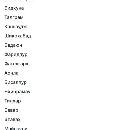
Бидхуна
Талграм
Каннаудж
Шикохабад
Бадаюн
Фаридпур
Фатехгарх
Аонла
Бисалпур
Чхибрамау
Тилхар
Бевар
Этавах
Майнпури