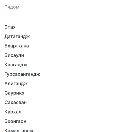
Рядом
Этах
Датагандж
Бхартхана
Бисаули
Касгандж
Гурсахаигандж
Алигандж
Саурикх
Сахасван
Кархал
Бхонгаон
Камалгандж