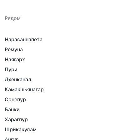
Рядом
Нарасаннапета
Ремуна
Наягарх
Пури
Дхенканал
Камакшьянагар
Сонепур
Банки
Харагпур
Шрикакулам
Ангул