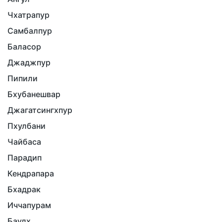
Чхатрапур
Самбалпур
Баласор
Джаджпур
Пипили
Бхубанешвар
Джагатсингхпур
Пхулбани
Чайбаса
Парадип
Кендрапара
Бхадрак
Иччапурам
Баудх