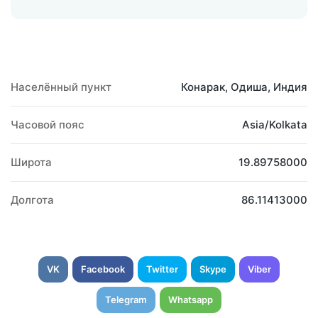
Населённый пункт
Конарак, Одиша, Индия
Часовой пояс
Asia/Kolkata
Широта
19.89758000
Долгота
86.11413000
VK
Facebook
Twitter
Skype
Viber
Telegram
Whatsapp