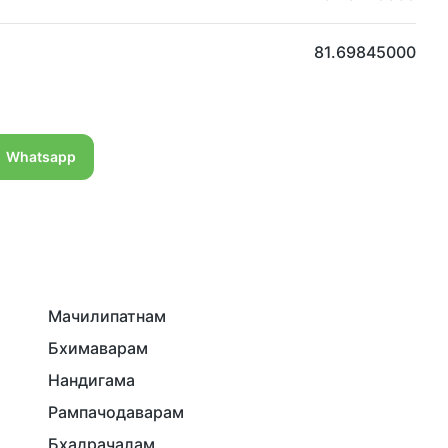
81.69845000
Whatsapp
Мачилипатнам
Бхимаварам
Нандигама
Рампачодаварам
Бхадрачалам