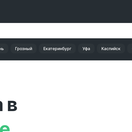
нь
Грозный
Екатеринбург
Уфа
Каспийск
 в
е