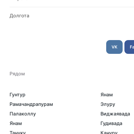
Долгота
VK
F
Рядом
Гунтур
Янам
Рамачандрапурам
Элуру
Палаколлу
Виджаявада
Янам
Гудивада
Тануку
Кануру