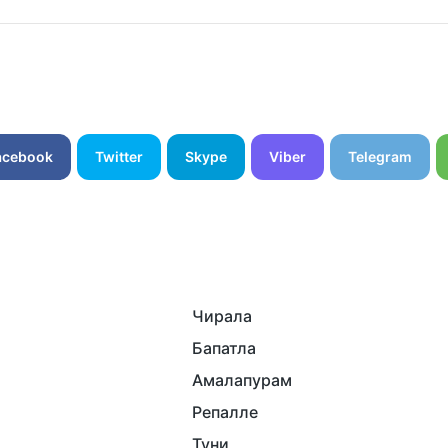
acebook
Twitter
Skype
Viber
Telegram
Чирала
Бапатла
Амалапурам
Репалле
Туни