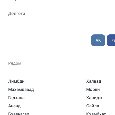
Долгота
VK
F
Рядом
Лимбди
Халвад
Махемдавад
Морви
Гадхада
Харидж
Ананд
Сайла
Бхавнагар
Кхамбхат