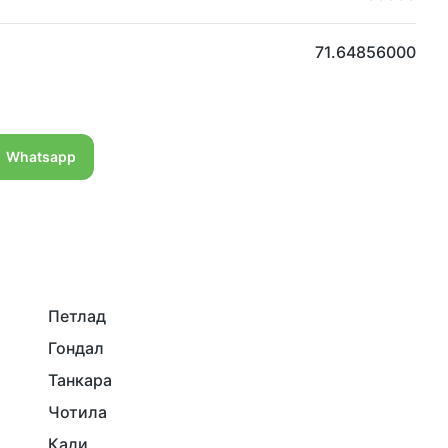
71.64856000
Whatsapp
Петлад
Гондал
Танкара
Чотила
Кади