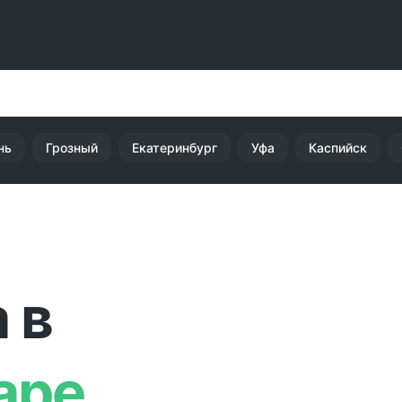
нь
Грозный
Екатеринбург
Уфа
Каспийск
 в
аре