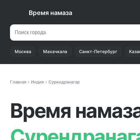
Время намаза
Москва
Махачкала
Санкт-Петербург
Каза
Главная
Индия
Сурендранагар
Время намаза
Сурендранаг