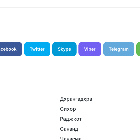
acebook
Twitter
Skype
Viber
Telegram
Дхрангадхра
Сихор
Раджкот
Сананд
Чанасма