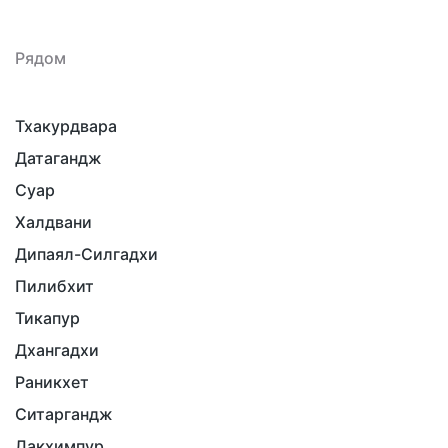
Рядом
Тхакурдвара
Датагандж
Суар
Халдвани
Дипаял-Силгадхи
Пилибхит
Тикапур
Дхангадхи
Раникхет
Ситаргандж
Лакхимпур