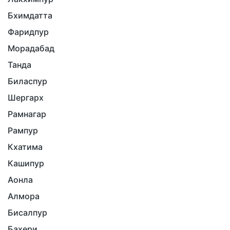
Бхимдатта
Фаридпур
Морадабад
Танда
Биласпур
Шергарх
Рамнагар
Рампур
Кхатима
Кашипур
Аонла
Алмора
Бисалпур
Бахери