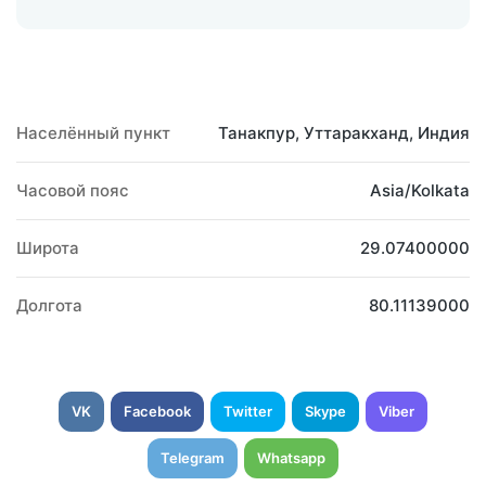
Населённый пункт
Танакпур, Уттаракханд, Индия
Часовой пояс
Asia/Kolkata
Широта
29.07400000
Долгота
80.11139000
VK
Facebook
Twitter
Skype
Viber
Telegram
Whatsapp