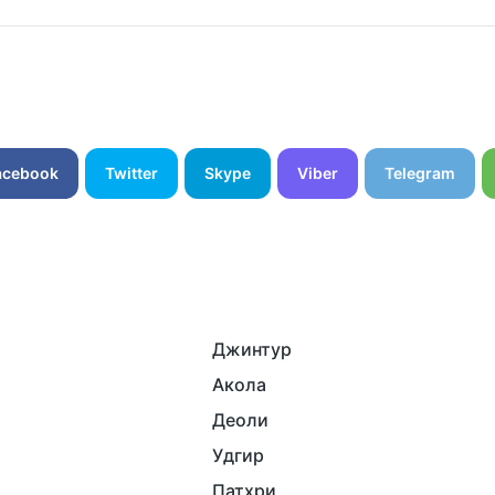
acebook
Twitter
Skype
Viber
Telegram
Джинтур
Акола
Деоли
Удгир
Патхри