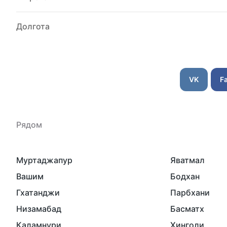
Долгота
VK
F
Рядом
Муртаджапур
Яватмал
Вашим
Бодхан
Гхатанджи
Парбхани
Низамабад
Басматх
Каламнури
Хинголи