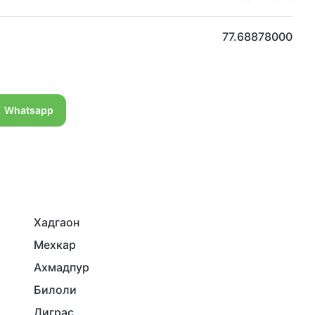
77.68878000
Whatsapp
Хадгаон
Мехкар
Ахмадпур
Билоли
Диграс