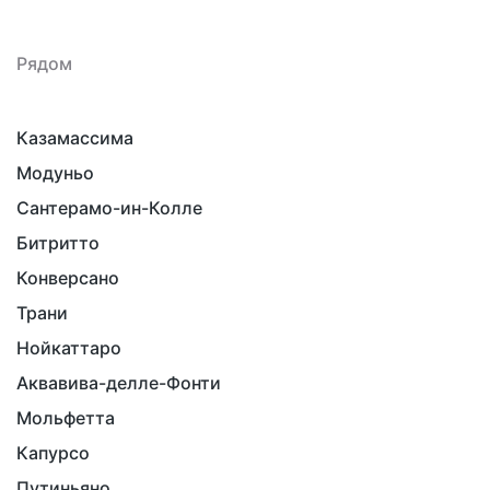
Рядом
Казамассима
Модуньо
Сантерамо-ин-Колле
Битритто
Конверсано
Трани
Нойкаттаро
Аквавива-делле-Фонти
Мольфетта
Капурсо
Путиньяно