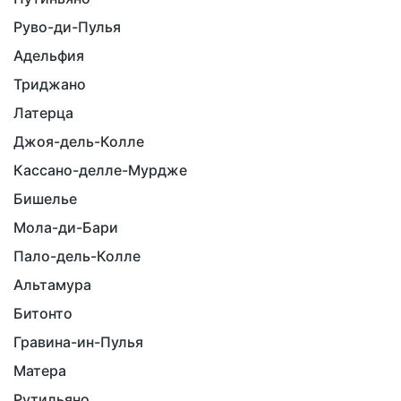
Руво-ди-Пулья
Адельфия
Триджано
Латерца
Джоя-дель-Колле
Кассано-делле-Мурдже
Бишелье
Мола-ди-Бари
Пало-дель-Колле
Альтамура
Битонто
Гравина-ин-Пулья
Матера
Рутильяно