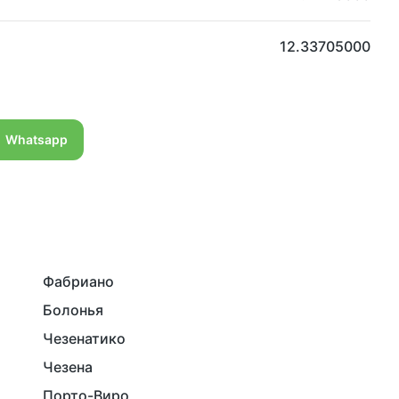
12.33705000
Whatsapp
Фабриано
Болонья
Чезенатико
Чезена
Порто-Виро