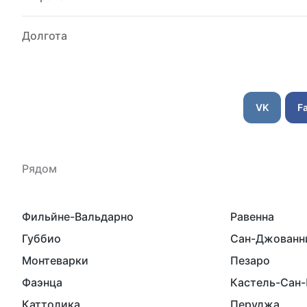
Долгота
VK
F
Рядом
Фильйне-Вальдарно
Равенна
Губбио
Сан-Джованн
Монтеварки
Пезаро
Фаэнца
Кастель-Сан-
Каттолика
Перуджа