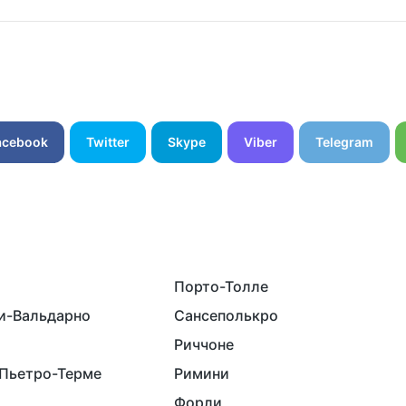
acebook
Twitter
Skype
Viber
Telegram
Порто-Толле
и-Вальдарно
Сансеполькро
Риччоне
Пьетро-Терме
Римини
Форли