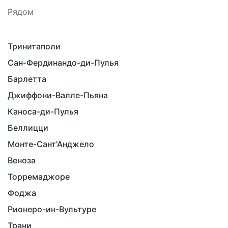
Рядом
Тринитаполи
Сан-Фердинандо-ди-Пулья
Барлетта
Джиффони-Валле-Пьяна
Каноса-ди-Пулья
Беллицци
Монте-Сант'Анджело
Веноза
Торремаджоре
Фоджа
Рионеро-ин-Вультуре
Трани