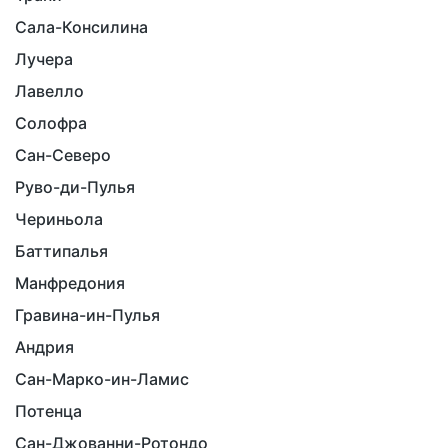
Сала-Консилина
Лучера
Лавелло
Солофра
Сан-Северо
Руво-ди-Пулья
Чериньола
Баттипалья
Манфредония
Гравина-ин-Пулья
Андрия
Сан-Марко-ин-Ламис
Потенца
Сан-Джованни-Ротондо