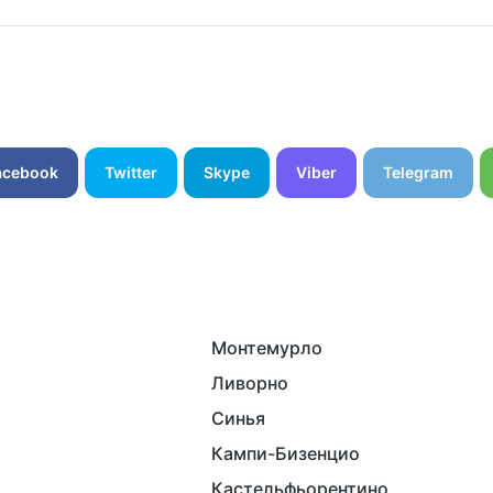
acebook
Twitter
Skype
Viber
Telegram
Монтемурло
Ливорно
Синья
Кампи-Бизенцио
Кастельфьорентино