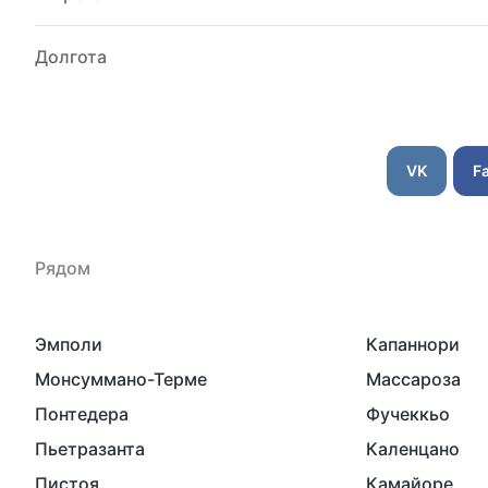
Долгота
VK
F
Рядом
Эмполи
Капаннори
Монсуммано-Терме
Массароза
Понтедера
Фучеккьо
Пьетразанта
Каленцано
Пистоя
Камайоре