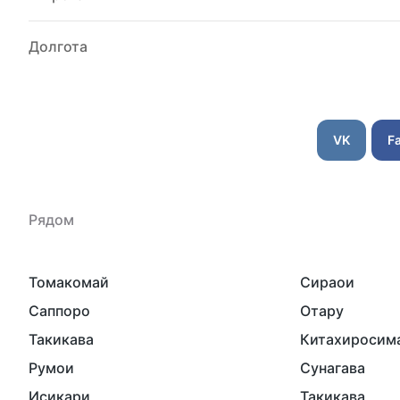
Долгота
VK
F
Рядом
Томакомай
Сираои
Саппоро
Отару
Такикава
Китахиросим
Румои
Сунагава
Исикари
Такикава