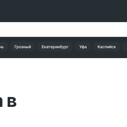
нь
Грозный
Екатеринбург
Уфа
Каспийск
 в