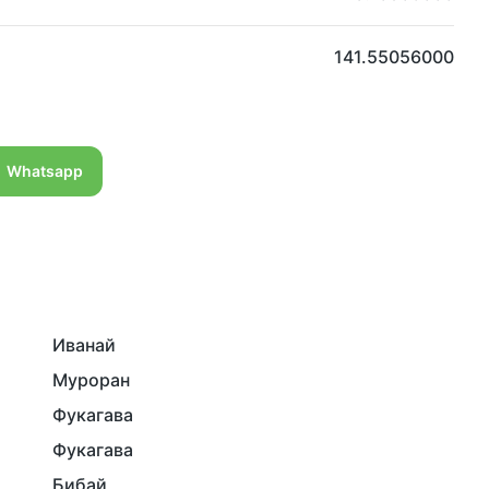
141.55056000
Whatsapp
Иванай
Муроран
Фукагава
Фукагава
Бибай