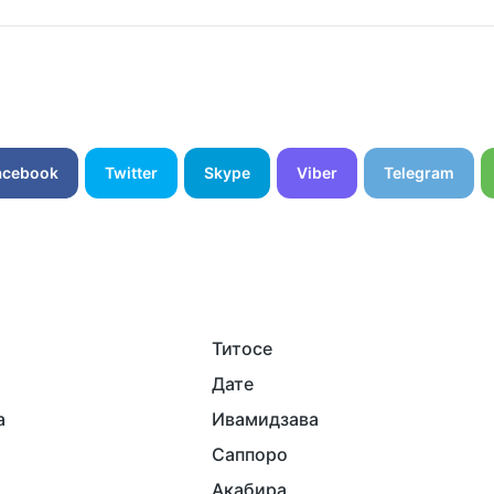
acebook
Twitter
Skype
Viber
Telegram
Титосе
Дате
а
Ивамидзава
Саппоро
Акабира