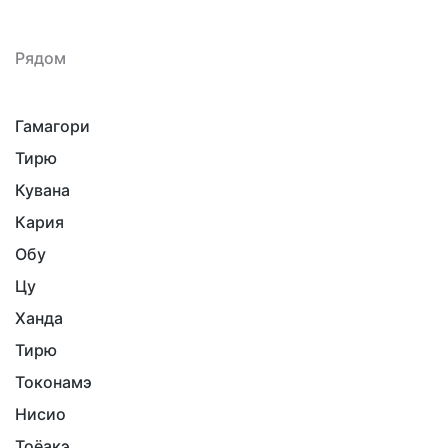
Рядом
Гамагори
Тирю
Кувана
Кария
Обу
Цу
Ханда
Тирю
Токонамэ
Нисио
Тоёакэ