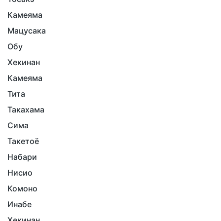
Камеяма
Мацусака
Обу
Хекинан
Камеяма
Тита
Такахама
Сима
Такетоё
Набари
Нисио
Комоно
Инабе
Хекинан