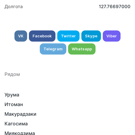
Долгота
127.76697000
VK
Facebook
Twitter
Skype
Viber
Telegram
Whatsapp
Рядом
Урума
Итоман
Макурадзаки
Кагосима
Миякодзима