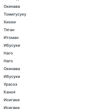
Окинава
Томигусуку
Хиоки
Тятан
Итоман
Ибусуки
Наго
Наго
Окинава
Ибусуки
Урасоэ
Каноя
Исигаки
Исигаки