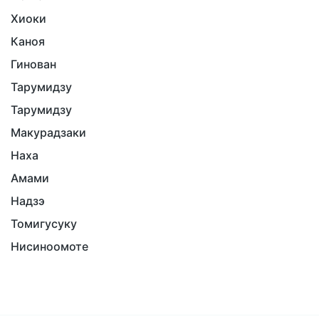
Хиоки
Каноя
Гинован
Тарумидзу
Тарумидзу
Макурадзаки
Наха
Амами
Надзэ
Томигусуку
Нисиноомоте