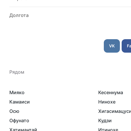
Долгота
VK
F
Рядом
Мияко
Кесеннума
Камаиси
Нинохе
Осю
Хигасимацус
Офунато
Кудзи
Хатимантай
Итинохе