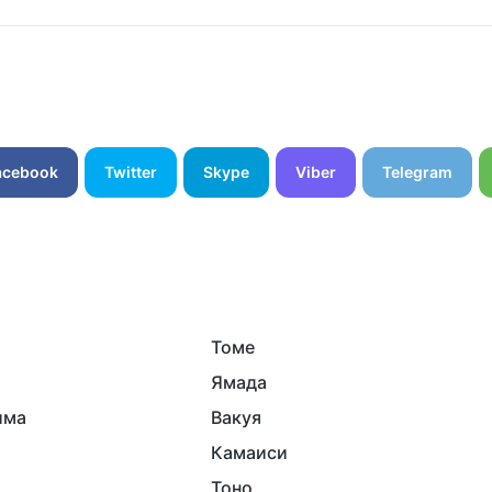
acebook
Twitter
Skype
Viber
Telegram
Томе
Ямада
има
Вакуя
Камаиси
Тоно