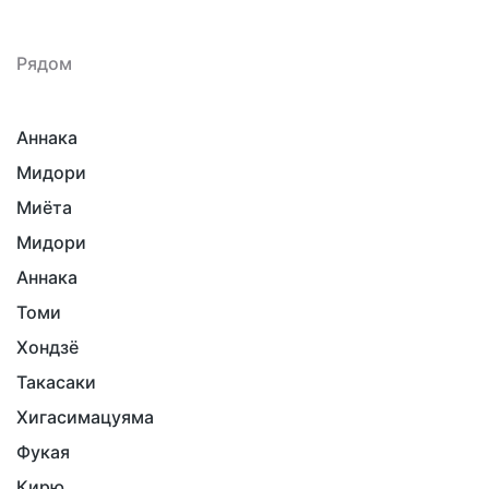
Рядом
Аннака
Мидори
Миёта
Мидори
Аннака
Томи
Хондзё
Такасаки
Хигасимацуяма
Фукая
Кирю