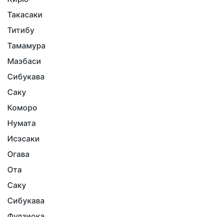
Такасаки
Титибу
Тамамура
Маэбаси
Сибукава
Саку
Коморо
Нумата
Исэсаки
Огава
Ота
Саку
Сибукава
Фудзиока