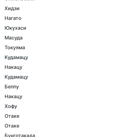
Хидзи
Нагато
Юкухаси
Масуда
Токуяма
Кудамацу
Накацу
Кудамацу
Беппу
Накацу
Хофу
Отаке
Отаке
Бунготакада