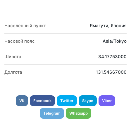
Населённый пункт
Ямагути, Япония
Часовой пояс
Asia/Tokyo
Широта
34.17753000
Долгота
131.54667000
VK
Facebook
Twitter
Skype
Viber
Telegram
Whatsapp