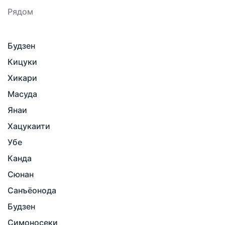
Рядом
Будзен
Кицуки
Хикари
Масуда
Янаи
Хацукаити
Убе
Канда
Сюнан
Санъёонода
Будзен
Симоносеки