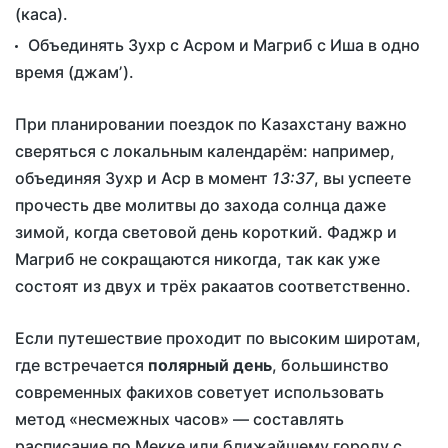
(каса).
Объединять Зухр с Асром и Магриб с Иша в одно
время (джамʼ).
При планировании поездок по Казахстану важно
сверяться с локальным календарём: например,
объединяя Зухр и Аср в момент
13:37
, вы успеете
прочесть две молитвы до захода солнца даже
зимой, когда световой день короткий. Фаджр и
Магриб не сокращаются никогда, так как уже
состоят из двух и трёх ракаатов соответственно.
Если путешествие проходит по высоким широтам,
где встречается
полярный день
, большинство
современных факихов советует использовать
метод «несмежных часов» — составлять
расписание по Мекке или ближайшему городу с