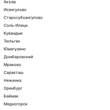
Акъяр
Исянгулово
Старосубхангулово
Соль-Илецк
Кувандык
Тюльган
Юмагузино
Домбаровский
Мраково
Саракташ
Нежинка
Оренбург
Баймак
Медногорск