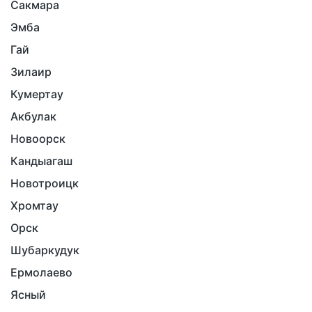
Сакмара
Эмба
Гай
Зилаир
Кумертау
Акбулак
Новоорск
Кандыагаш
Новотроицк
Хромтау
Орск
Шубаркудук
Ермолаево
Ясный