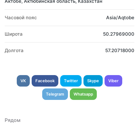
Актобе, Актюбинская область, Казахстан
Часовой пояс
Asia/Aqtobe
Широта
50.27969000
Долгота
57.20718000
VK
Facebook
Twitter
Skype
Viber
Telegram
Whatsapp
Рядом