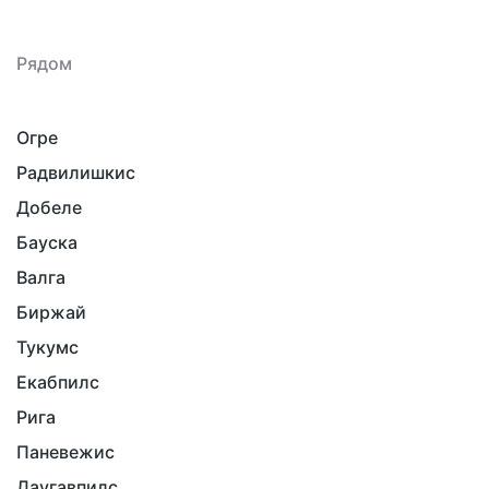
Рядом
Огре
Радвилишкис
Добеле
Бауска
Валга
Биржай
Тукумс
Екабпилс
Рига
Паневежис
Даугавпилс