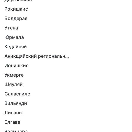
Рокишкис
Болдерая
Утена
Юрмала
Кедайняй
Аникщяйский региональный парк
Ионишкис
Укмерге
Шяуляй
Саласпилс
Вильянди
Ливаны
Елгава
Валмиера