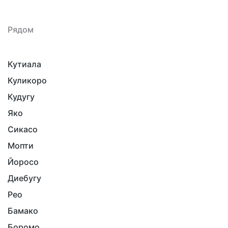
Рядом
Кутиала
Куликоро
Кудугу
Яко
Сикасо
Мопти
Йоросо
Диебугу
Рео
Бамако
Боромо