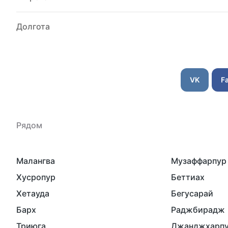
Долгота
VK
F
Рядом
Малангва
Музаффарпур
Хусропур
Беттиах
Хетауда
Бегусарай
Барх
Раджбирадж
Триюга
Джанджхарп