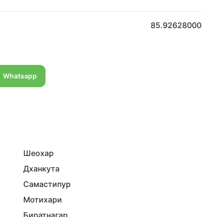
85.92628000
Whatsapp
Шеохар
Дханкута
Самастипур
Мотихари
Биратнагар