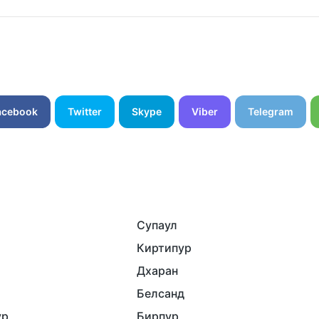
acebook
Twitter
Skype
Viber
Telegram
Супаул
Киртипур
Дхаран
Белсанд
ур
Бирпур