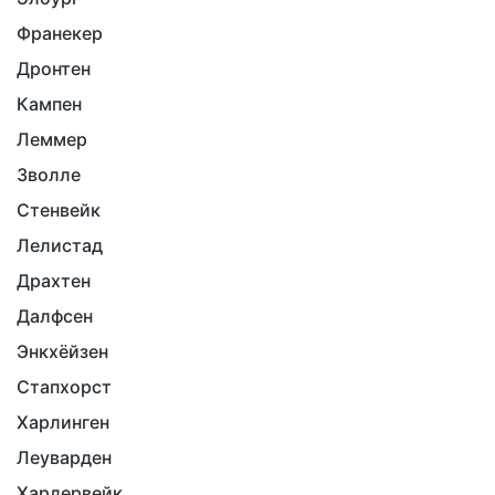
Франекер
Дронтен
Кампен
Леммер
Зволле
Стенвейк
Лелистад
Драхтен
Далфсен
Энкхёйзен
Стапхорст
Харлинген
Леуварден
Хардервейк