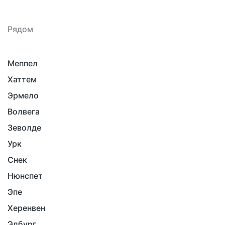
Рядом
Меппел
Хаттем
Эрмело
Волвега
Зеволде
Урк
Снек
Нюнспет
Эпе
Херенвен
Элбург