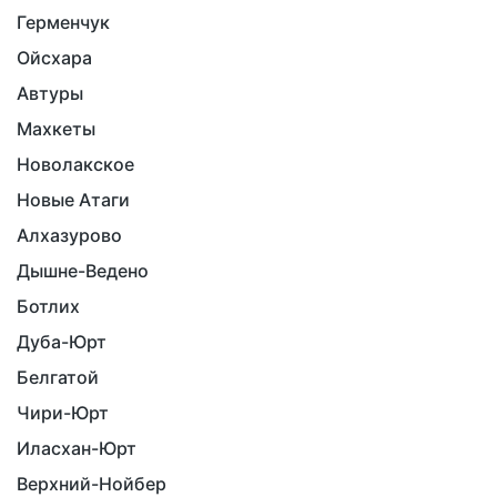
Герменчук
Ойсхара
Автуры
Махкеты
Новолакское
Новые Атаги
Алхазурово
Дышне-Ведено
Ботлих
Дуба-Юрт
Белгатой
Чири-Юрт
Иласхан-Юрт
Верхний-Нойбер