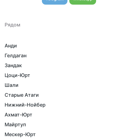
Рядом
Анди
Гелдаган
Зандак
Цоци-Юрт
Шали
Старые Атаги
Нижний-Нойбер
Ахмат-Юрт
Майртуп
Мескер-Юрт